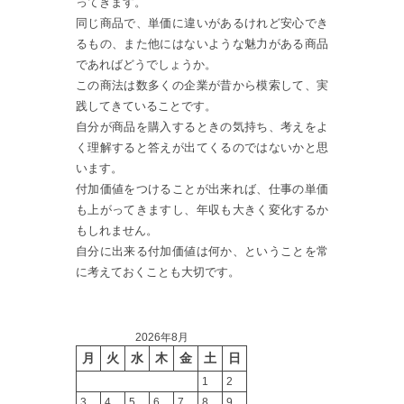
ってきます。
同じ商品で、単価に違いがあるけれど安心でき
るもの、また他にはないような魅力がある商品
であればどうでしょうか。
この商法は数多くの企業が昔から模索して、実
践してきていることです。
自分が商品を購入するときの気持ち、考えをよ
く理解すると答えが出てくるのではないかと思
います。
付加価値をつけることが出来れば、仕事の単価
も上がってきますし、年収も大きく変化するか
もしれません。
自分に出来る付加価値は何か、ということを常
に考えておくことも大切です。
2026年8月
月
火
水
木
金
土
日
1
2
3
4
5
6
7
8
9