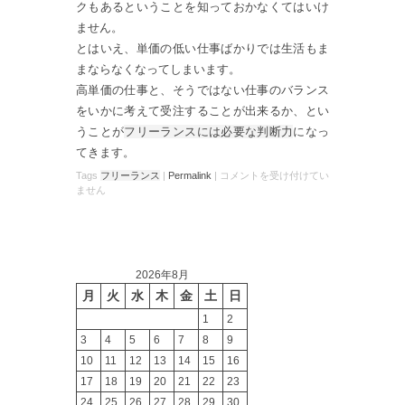
クもあるということを知っておかなくてはいけ
ません。
とはいえ、単価の低い仕事ばかりでは生活もま
まならなくなってしまいます。
高単価の仕事と、そうではない仕事のバランス
をいかに考えて受注することが出来るか、とい
うことが
フリーランスには必要な判断力
になっ
てきます。
Tags
フリーランス
|
Permalink
|
コメントを受け付けてい
ません
2026年8月
月
火
水
木
金
土
日
1
2
3
4
5
6
7
8
9
10
11
12
13
14
15
16
17
18
19
20
21
22
23
24
25
26
27
28
29
30