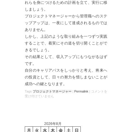
れらを身につけるための計画を立て、実行に移
しましょう。
プロジェクトマネージャーから管理職へのステ
ップアップは、一夜にして達成されるものでは
ありません。
しかし、上記のような取り組みを一つずつ実践
することで、着実にその道を切り開くことがで
きるでしょう。
その結果として、収入アップにもつながるはず
です。
自分のキャリアパスをしっかりと考え、将来へ
の投資として、日々の努力を惜しまないことが
成功への鍵となります。
Tags
プロジェクトマネージャー
|
Permalink
|
コメントを
受け付けていません
2026年8月
月
火
水
木
金
土
日